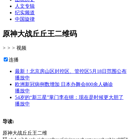
人文专辑
纪实频道
中国旋律
原神大战丘丘王二维码
>
>
>
视频
连播
最新！北京房山区封控区、管控区5月18日范围公布
播放中
欧洲新冠病例数增加 日本办舞会800余人确诊
播放中
54岁的“新三星”掌门李在镕：现在是时候更大胆了
播放中
导读:
原神大战丘丘王二维