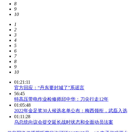
8
9
10
1
2
3
4
5
6
7
8
9
10
01:21:11
官方回应：“丹东要封城了”系谣言
56:45
特高压带电作业检修师邱中华：刀尖行走12年
01:05:48
2022年金足奖30人候选名单公布：梅西领衔，武磊入选
01:11:28
乌总统向议会提交延长战时状态和全面动员法案