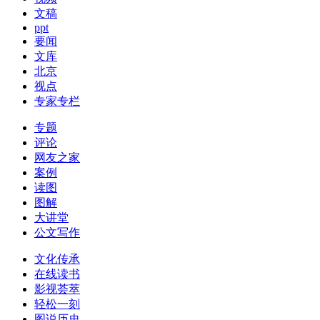
文稿
ppt
要闻
文库
北京
视点
专家专栏
专题
评论
网友之家
案例
读图
图解
大讲堂
公文写作
文化传承
在线读书
影视荟萃
轻松一刻
图说历史