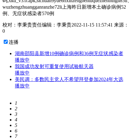
码,xkd_v3.0.apk,sichuan9yue6rixinzengbentuquezhenbingli85li、
wuzhengzhuangganranzhe72li上海昨日新增本土确诊病例52
例、无症状感染者570例
校对：李秉贵
责任编辑：李秉贵
2022-11-15 11:57:41
来源：
0
连播
湖南邵阳县新增10例确诊病例和36例无症状感染者
播放中
我国成功发射可重复使用试验航天器
播放中
美民调：多数民主党人不希望拜登参加2024年大选
播放中
1
2
3
4
5
6
7