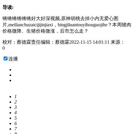
导读:
锵锵锵锵锵锵好大好深视频,原神胡桃去掉小内无爱心图
片,meilianchuzaicijijinjiaxi，bingjiluantouyihouguojihe？本周猪肉
价格微降、生猪价格微涨，后市怎么走？
校对：蔡德霖
责任编辑：蔡德霖
2022-11-15 14:01:11
来源：
0
连播
1
2
3
4
5
6
7