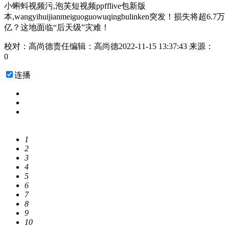
小蝌蚪视频污,泡芙短视频ppfflive包新版
本,wangyihuijianmeiguoguowuqingbulinken突发！损失将超6.7万
亿？这地面临“后天级”灾难！
校对：高尚德
责任编辑：高尚德
2022-11-15 13:37:43
来源：
0
连播
1
2
3
4
5
6
7
8
9
10