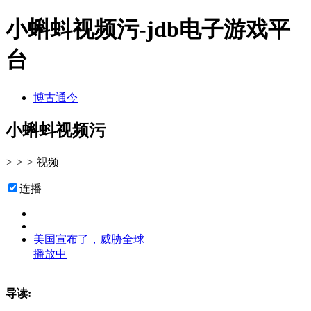
小蝌蚪视频污-jdb电子游戏平
台
博古通今
小蝌蚪视频污
>
>
>
视频
连播
美国宣布了，威胁全球
播放中
导读: