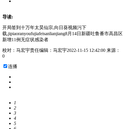
导读:
开局签到十万年太昊仙宗,向日葵视频污下
载,jipiaoranyoufujiafeisanlianjiang8月14日新疆吐鲁番市高昌区
新增11例无症状感染者
校对：马宏宇
责任编辑：马宏宇
2022-11-15 12:42:00
来源：
0
连播
1
2
3
4
5
6