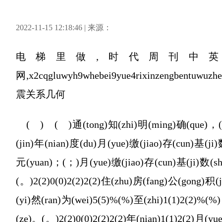
2022-11-15 12:18:46 | 来源：
电梯里做,时代周刊中英
网,x2cqgluwyh9whebei9yue4rixinzengben
震关系几何
( ) ( )通(tong)知(zhi)明(ming)确(que)，(，)2
(jin)年(nian)度(du)月(yue)缴(jiao)存(cun)基(ji)数
元(yuan)；(；)月(yue)缴(jiao)存(cun)基(ji)数(shu
(。)2(2)0(0)2(2)2(2)住(zhu)房(fang)公(gong)积(
(yi)然(ran)为(wei)5(5)%(%)至(zhi)1(1)2(2)%
(ze)。(。)2(2)0(0)2(2)2(2)年(nian)1(1)2(2)月(y