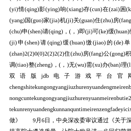
(yi)情(qing)影(ying)响(xiang)存(cun)在(zai)困
(yang)国(guo)家(jia)机(ji)关(guan)住(zhu)房(fan
(chu)申(shen)请(qing)，(，)即(ji)可(ke)缓(huan)
(ji)申(shen)请(qing)缓(huan)缴(jiao)的(de
(zhan)2(2)0(0)2(2)2(2)住(zhu)房(fang)公(gong)
调(tiao)整(zheng)，(，)无(wu)需(xu)办(ban)
双语版jdb电子游戏平台官网》 jinanxi
chengshitekungongyangjiuzhurenyuanden
nongcuntekungongyangjiuzhurenyuanmei
tekunrenyuandengkunnanquntimeirenzengfad
做》 9月6日，中央深改委审议通过《关于