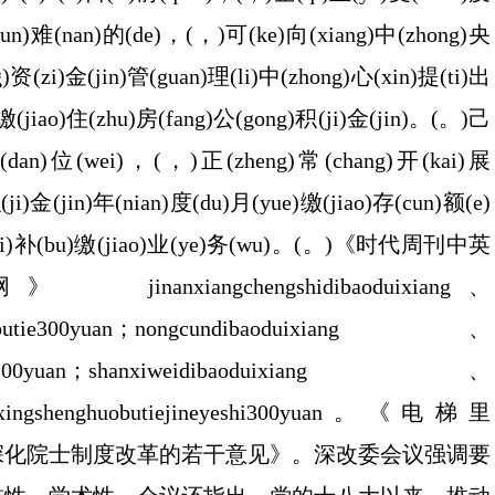
(kun)难(nan)的(de)，(，)可(ke)向(xiang)中(zhong)央
g)资(zi)金(jin)管(guan)理(li)中(zhong)心(xin)提(ti)出
缴(jiao)住(zhu)房(fang)公(gong)积(ji)金(jin)。(。)己
)单(dan)位(wei)，(，)正(zheng)常(chang)开(kai)展
积(ji)金(jin)年(nian)度(du)月(yue)缴(jiao)存(cun)额(e)
理(li)补(bu)缴(jiao)业(ye)务(wu)。(。)《时代周刊中英
angchengshidibaoduixiang、
gmeirenbutie300yuan；nongcundibaoduixiang、
renbutie200yuan；shanxiweidibaoduixiang、
eyicixingshenghuobutiejineyeshi300yuan。《电梯里
深化院士制度改革的若干意见》。深改委会议强调要