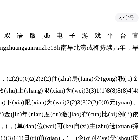
小字号
双语版jdb电子游戏平台官
tuwuzhengzhuangganranzhe13li南旱北涝或将持续几年，旱
(2)0(0)2(2)2(2)住(zhu)房(fang)公(gong)积(ji)金
(shu)上(shang)限(xian)为(wei)3(3)1(1)8(8)8(8)4(4)
)下(xia)限(xian)为(wei)2(2)3(3)2(2)0(0)元(yuan)。
ji)金(jin)年(nian)度(du)缴(jiao)存(cun)比(bi)例(li)依
(%)，(，)单(dan)位(wei)可(ke)自(zi)主(zhu)选(xuan)择
ue)3(3)1(1)日(ri)前(qian)，(，)企(qi)业(ye)受(shou)疫