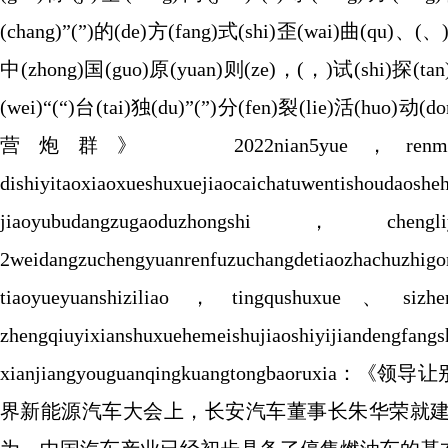
(chang)”(”)的(de)方(fang)式(shi)歪(wai)曲(qu)、(
中(zhong)国(guo)原(yuan)则(ze)，(，)试(shi)探(tan
(wei)“(“)台(tai)独(du)”(”)分(fen)裂(lie)活(huo)
营炮群》 2022nian5yue，renminjiaoyuc
dishiyitaoxiaoxueshuxuejiaocaichatu
jiaoyubudangzugaoduzhongshi，chengliyo
2weidangzuchengyuanrenfuzuchangdetiaozhachuz
tiaoyueyuanshiziliao，tingqushuxue、sizhe
zhengqiuyixianshuxuehemeishujiaoshiyijiand
xianjiangyouguanqingkuangtongbao
界新能源汽车大会上，长安汽车董事长朱华荣就