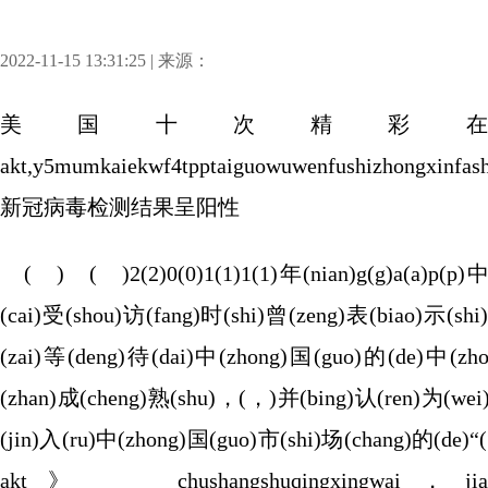
2022-11-15 13:31:25 | 来源：
美国十次精彩
akt,y5mumkaiekwf4tpptaiguowuwenfushizhongxin
新冠病毒检测结果呈阳性
( ) ( )2(2)0(0)1(1)1(1)年(nian)g(g)a(a)p(p)
(cai)受(shou)访(fang)时(shi)曾(zeng)表(biao)示(shi
(zai)等(deng)待(dai)中(zhong)国(guo)的(de)中(zh
(zhan)成(cheng)熟(shu)，(，)并(bing)认(ren)为(wei)2
(jin)入(ru)中(zhong)国(guo)市(shi)场(chang)的(de)
akt》 chushangshuqingxingwai，jiaocunzh