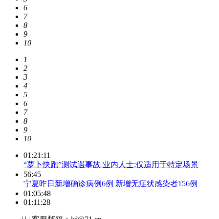
6
7
8
9
10
1
2
3
4
5
6
7
8
9
10
01:21:11
“萝卜快跑”测试遇事故 业内人士:仅适用于特定场景
56:45
宁夏昨日新增确诊病例6例 新增无症状感染者156例
01:05:48
01:11:28