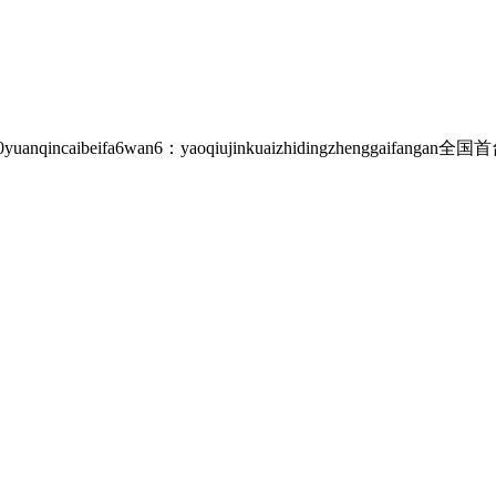
uanqincaibeifa6wan6：yaoqiujinkuaizhidingzhengga