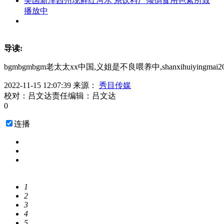
美国新泽西州现鲜红河水 系饮料厂倾倒食用色素所致
播放中
导读:
bgmbgmbgm老太太xx中国,义姐是不良喂养中,shanxihuiyingmai20y
2022-11-15 12:07:39
来源：
秀目传媒
校对：吕文达
责任编辑：吕文达
0
连播
1
2
3
4
5