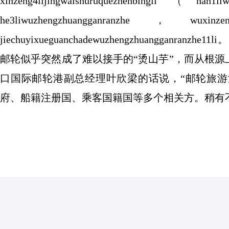
xinzeng4lijingwaishuruquezhenbingli（han1liw
he3liwuzhengzhuangganranzhe，wuxin
jiechuyixueguanchadewuzhengzhuangg
邮轮似乎突然成了难以接手的“烫山芋”，而从根源
口国际邮轮港副总经理叶欣梁的话说，“邮轮旅
府、船籍注册国、乘客国籍国等多个相关方。稍有