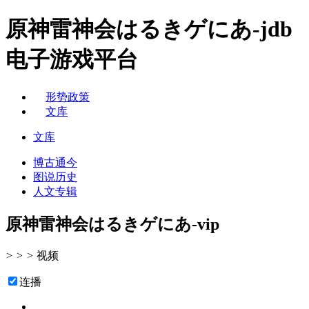
原神雷神会はるきゲにあ-jdb
电子游戏平台
形势政策
文库
文库
博古通今
图说历史
人文专辑
原神雷神会はるきゲにあ-vip
>
>
>
视频
连播