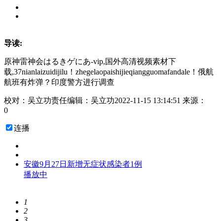
导读:
原神雷神会はるきゲにあ-vip,国外高清视频素材下
载,37nianlaizuidijilu！zhegelaopaishijieqiangguomafandale！俄航
航班有炸弹？印度警方进行调查
校对：吴立功
责任编辑：吴立功
2022-11-15 13:14:51
来源：
0
连播
安徽9月27日新增无症状感染者1例
播放中
1
2
3